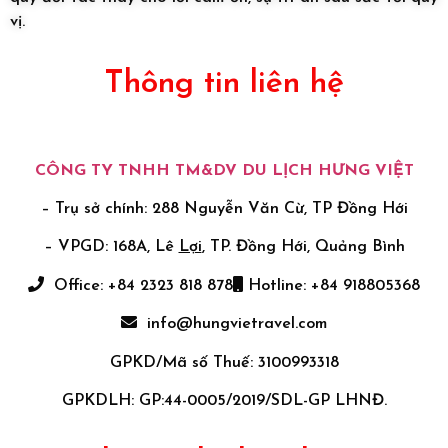
vị.
Thông tin liên hệ
CÔNG TY TNHH TM&DV DU LỊCH HƯNG VIỆT
– Trụ sở chính: 288 Nguyễn Văn Cừ, TP Đồng Hới
– VPGD: 168A, Lê
Lợi
, TP. Đồng Hới, Quảng Bình
Office: +84 2323 818 878
Hotline: +84 918805368
info@hungvietravel.com
GPKD/Mã số Thuế: 3100993318
GPKDLH: GP:44-0005/2019/SDL-GP LHNĐ.