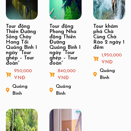
Tour động
Tour động
Tour khám
Thiên Đường
Phong Nha
phá Chà
Sông Chày
động Thiên
Cùng Chà
Hang Tối
Đường
Rào 2 ngày 1
Quảng Bình 1
Quảng Bình 1
đêm
ngày “Tour
ngày “Tour
1,950,000
ghép – Tour
ghép – Tour
VNĐ
đoàn”
đoàn”
Quảng
950,000
840,000
Bình
VNĐ
VNĐ
Quảng
Quảng
Bình
Bình