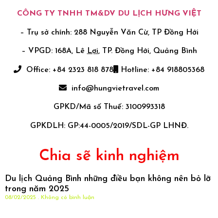
CÔNG TY TNHH TM&DV DU LỊCH HƯNG VIỆT
– Trụ sở chính: 288 Nguyễn Văn Cừ, TP Đồng Hới
– VPGD: 168A, Lê
Lợi
, TP. Đồng Hới, Quảng Bình
Office: +84 2323 818 878
Hotline: +84 918805368
info@hungvietravel.com
GPKD/Mã số Thuế: 3100993318
GPKDLH: GP:44-0005/2019/SDL-GP LHNĐ.
Chia sẽ kinh nghiệm
Du lịch Quảng Bình những điều bạn không nên bỏ lỡ
trong năm 2025
08/02/2025
Không có bình luận