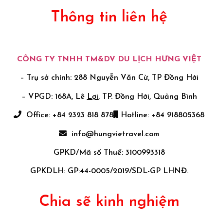
Thông tin liên hệ
CÔNG TY TNHH TM&DV DU LỊCH HƯNG VIỆT
– Trụ sở chính: 288 Nguyễn Văn Cừ, TP Đồng Hới
– VPGD: 168A, Lê
Lợi
, TP. Đồng Hới, Quảng Bình
Office: +84 2323 818 878
Hotline: +84 918805368
info@hungvietravel.com
GPKD/Mã số Thuế: 3100993318
GPKDLH: GP:44-0005/2019/SDL-GP LHNĐ.
Chia sẽ kinh nghiệm