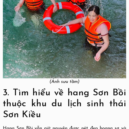
(Ảnh sưu tầm)
3. Tìm hiểu về hang Sơn Bồi
thuộc khu du lịch sinh thái
Sơn Kiều
Hang Sơn Bồi vẫn giữ nguyên được nét đẹp hoang sơ và