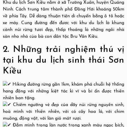
Khu du lịch Sơn Kiều nằm ở xã Trường Xuân, huyện Quảng
Ninh. Cách trung tâm thành phố Đồng Hới khoảng 50km
về phía Tây. Dễ dàng thuận tiện di chuyển bằng ô tô hoặc
xe máy. Cung đường đến đươc với khu du lịch là khung
cảnh núi rừng tươi đẹp, thấp thoáng là những ngôi nhà
sàn nho nhỏ của bà con dân tộc Bru Vân Kiều.
2. Những trải nghiệm thú vị
tại khu du lịch sinh thái Sơn
Kiều
Hiking đường rừng gần 1km, khám phá chuỗi hệ thống
hang động với những kiệt tác kì vĩ và bí ẩn được thiên
nhiên ban tặng.
Chiêm ngưỡng vẻ đẹp của dãy núi rừng nguyên sinh,
hoà mình với thiên nhiên, với cỏ cây hoa lá, với chim
muông, động vật, với làn gió mát rượi.
Đắm mình trong làn nước trong xanh màu ngọc bích,